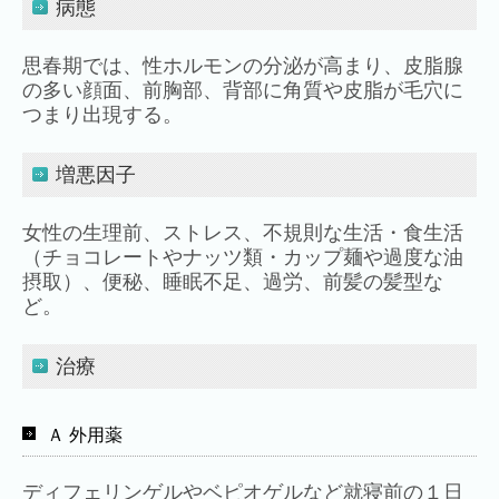
病態
水虫（足白癬）
思春期では、性ホルモンの分泌が高まり、皮脂腺
泌尿器科
の多い顔面、前胸部、背部に角質や皮脂が毛穴に
つまり出現する。
膀胱炎
尿道炎
増悪因子
前立腺肥大症
女性の生理前、ストレス、不規則な生活・食生活
（チョコレートやナッツ類・カップ麺や過度な油
前立腺癌
摂取）、便秘、睡眠不足、過労、前髪の髪型な
ど。
過活動膀胱
その他診療
治療
エイズ診断
Ａ 外用薬
ED治療
ディフェリンゲルやベピオゲルなど就寝前の１日