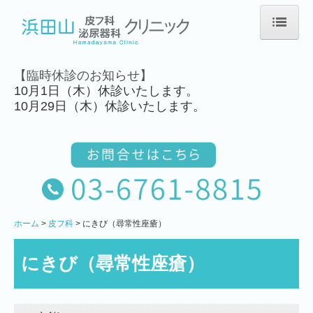
ホーム
【臨時休診のお知らせ】
クリニック案内
10月1日（木）休診いたします。
10月29日（木）休診いたします。
院長ご挨拶
院内紹介
皮フ科
アトピー性皮膚炎
ホーム
皮フ科
にきび（尋常性座瘡）
手湿疹
にきび（尋常性座瘡）
にきび（尋常性座瘡）
蕁麻疹